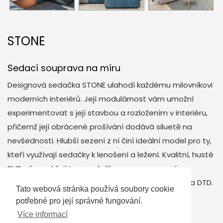
STONE
Sedací souprava na míru
Designová sedačka STONE ulahodí každému milovníkovi
moderních interiérů. Její modulárnost vám umožní
experimentovat s její stavbou a rozložením v interiéru,
přičemž její obrácené prošívání dodává siluetě na
nevšednosti. Hlubší sezení z ní činí ideální model pro ty,
kteří využívají sedačky k lenošení a ležení. Kvalitní, husté
PUR pěny udržují tvar sedačky a propracovaná
konstrukce vyrobená z masivního dřeva, překližky a DTD.
Tato webová stránka používá soubory cookie
potřebné pro její správné fungování.
Více informací
KONFIGUROVAT